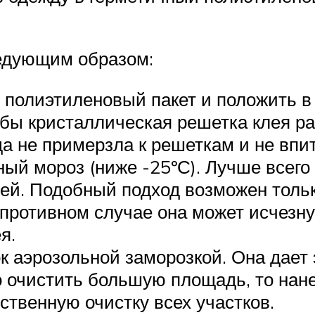
едующим образом:
й полиэтиленовый пакет и положить 
обы кристаллическая решетка клея р
да не примерзла к решеткам и не впи
ый мороз (ниже -25ºС). Лучше всего 
ей. Подобный подход возможен только
противном случае она может исчезнут
я.
к аэрозольной заморозкой. Она дае
о очистить большую площадь, то нан
ственную очистку всех участков.