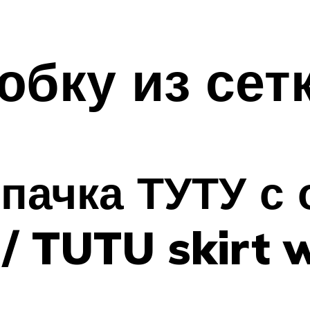
юбку из сет
пачка ТУТУ с
/ TUTU skirt w