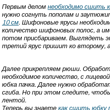
Первым делом
необходимо сшить 
нужно согнуть пополам и заутюжит
10 см
. Шифоновые ярусы необходим
количество шифоновых полос, а им
потом присбариваем. Выглядеть эт
третий ярус пришит ко второму, а
Далее прикрепляем рюши. Обработ
необходимое количество, с лицево
юбка пачка. Далее нужно обработ
сгиба. Но при этом следите, чтоб
лентой.
Теперь вы знаете
как сшить юбку