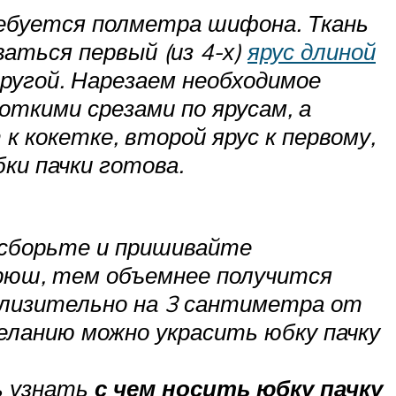
ребуется полметра шифона. Ткань
аться первый (из 4-х)
ярус длиной
ругой. Нарезаем необходимое
откими срезами по ярусам, а
 кокетке, второй ярус к первому,
ки пачки готова.
исборьте и пришивайте
 рюш, тем объемнее получится
близительно на 3 сантиметра от
еланию можно украсить юбку пачку
ь узнать
с чем носить юбку пачку