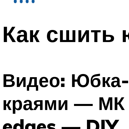
Как сшить 
Видео: Юбка-
краями — МК 
edges — DIY