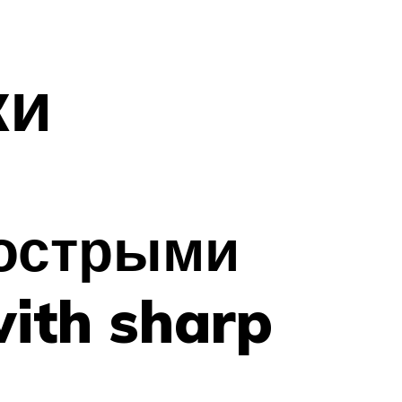
ки
 острыми
ith sharp