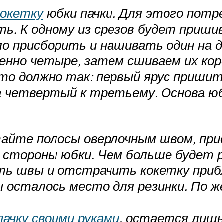
кокетку
юбки пачки. Для этого пот
ь. К одному из срезов будет пришив
о присборить и нашивать один на д
енно четыре, затем сшиваем их кор
о должно так: первый ярус пришит к
 четвертый к третьему. Основа юб
айте полосы оверлочным швом, пр
й стороны юбки. Чем больше будет
ать швы и отстрачить кокетку при
ы осталось место для резинки. По ж
пачку своими руками
, остается лиш