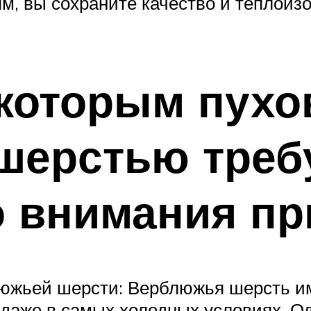
, вы сохраните качество и теплоизо
которым пухо
шерстью треб
 внимания пр
южьей шерсти: Верблюжья шерсть име
даже в самых холодных условиях. Одн