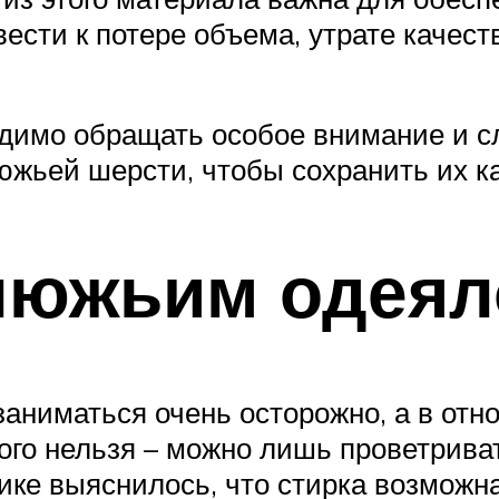
ести к потере объема, утрате каче
одимо обращать особое внимание и с
южьей шерсти, чтобы сохранить их к
блюжьим одея
аниматься очень осторожно, а в отн
ого нельзя – можно лишь проветриват
тике выяснилось, что стирка возможн