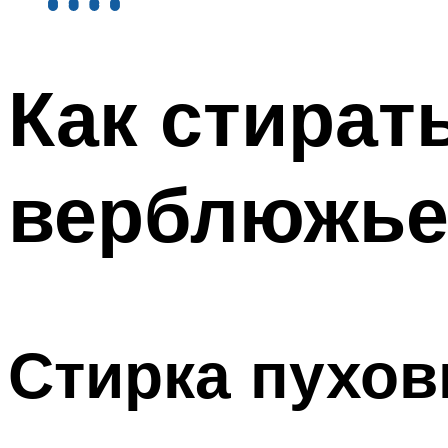
Как стират
верблюжье
Стирка пухов