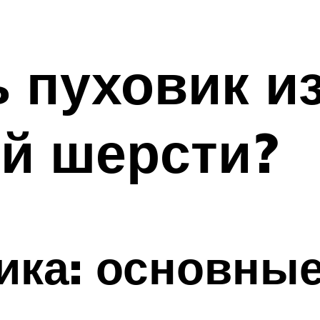
ь пуховик и
й шерсти?
ика: основны