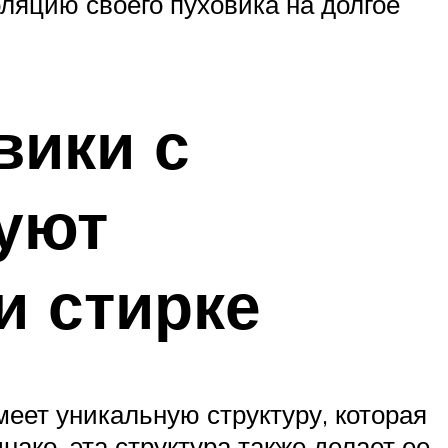
ляцию своего пуховика на долгое
вики с
уют
и стирке
ет уникальную структуру, которая
ако, эта структура также делает ее