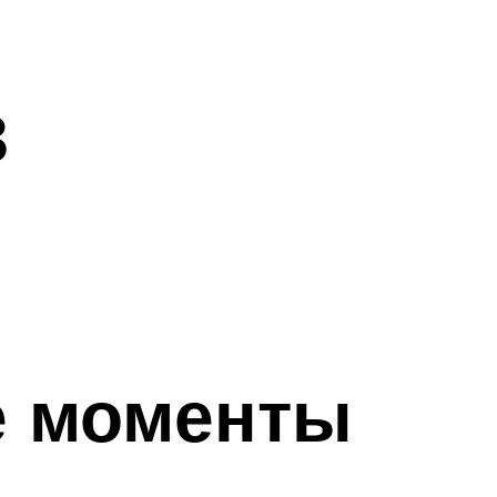
з
е моменты