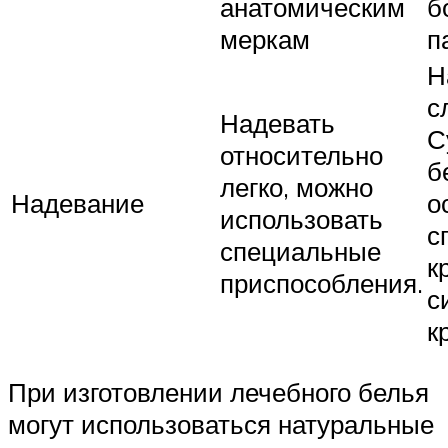
анатомическим
б
меркам
п
Н
с
Надевать
С
относительно
б
легко, можно
Надевание
о
использовать
с
специальные
к
приспособления.
с
к
При изготовлении лечебного белья
могут использоваться натуральные