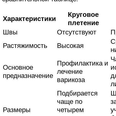
Круговое
Характеристики
плетение
Швы
Отсутствуют
П
С
Растяжимость
Высокая
н
Ч
Профилактика и
Основное
и
лечение
предназначение
д
варикоза
л
Подбирается
Ш
чаще по
з
Размеры
четырем
у