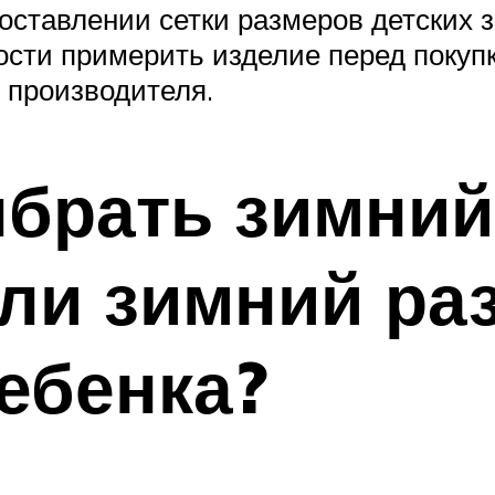
составлении сетки размеров детских
ости примерить изделие перед покупк
 производителя.
ыбрать зимни
или зимний р
ебенка?