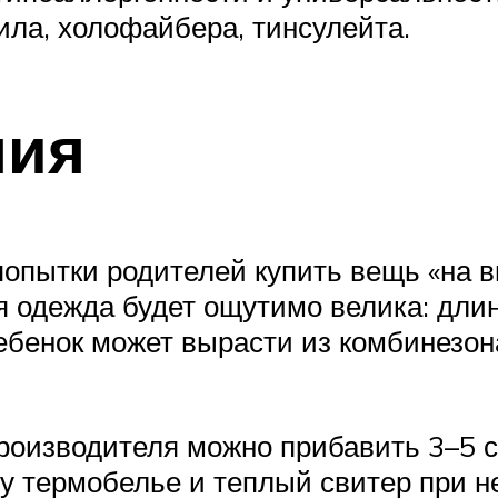
ла, холофайбера, тинсулейта.
лия
 попытки родителей купить вещь «на 
я одежда будет ощутимо велика: дли
ебенок может вырасти из комбинезон
производителя можно прибавить 3–5 
у термобелье и теплый свитер при н