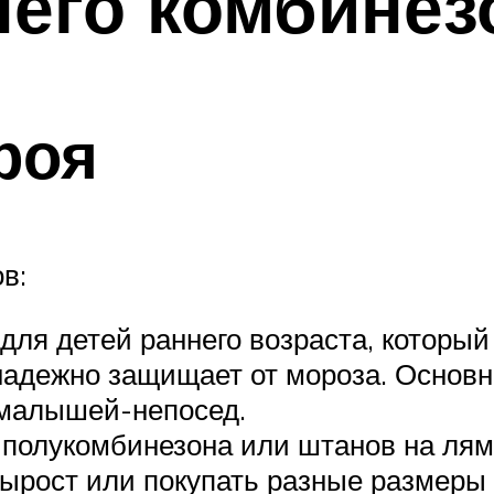
него комбинез
роя
в:
для детей раннего возраста, который
 надежно защищает от мороза. Основн
 малышей-непосед.
полукомбинезона или штанов на лямка
ырост или покупать разные размеры в