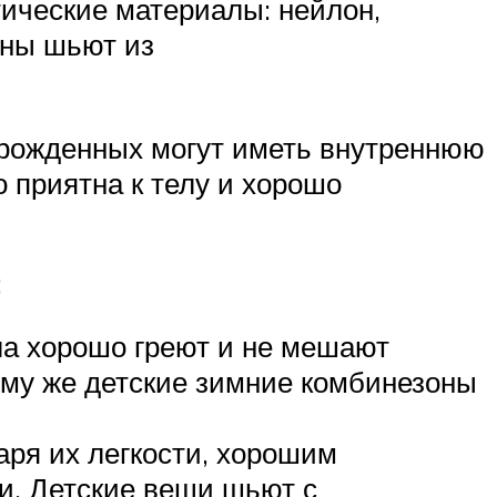
тические материалы: нейлон,
оны шьют из
орожденных могут иметь внутреннюю
 приятна к телу и хорошо
:
ла хорошо греют и не мешают
тому же детские зимние комбинезоны
ря их легкости, хорошим
и. Детские вещи шьют с