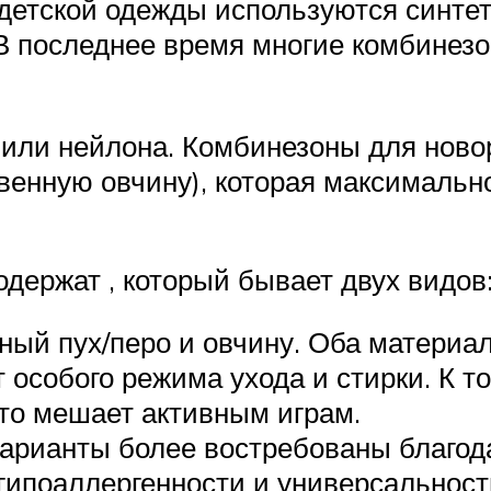
 детской одежды используются синте
 В последнее время многие комбинез
а или нейлона. Комбинезоны для нов
венную овчину), которая максимально
держат , который бывает двух видов
ный пух/перо и овчину. Оба материа
т особого режима ухода и стирки. К 
то мешает активным играм.
арианты более востребованы благода
гипоаллергенности и универсальност