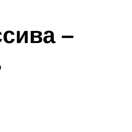
сива –
ь