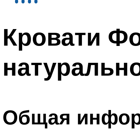
Кровати Фо
натурально
Общая инфо