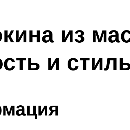
кина из мас
сть и стил
рмация