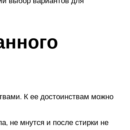
кий выбор вариантов для
анного
твами. К ее достоинствам можно
а, не мнутся и после стирки не