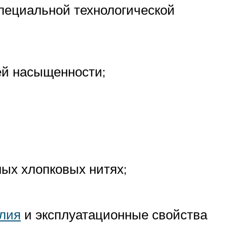
специальной технологической
оей насыщенности;
ных хлопковых нитях;
лия
и эксплуатационные свойства