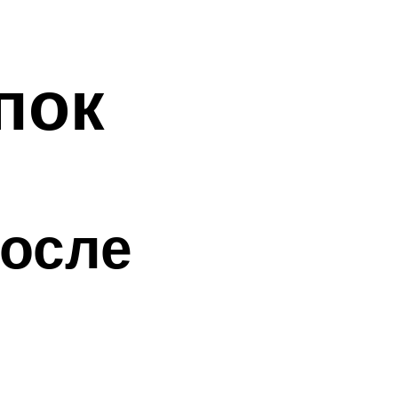
пок
после