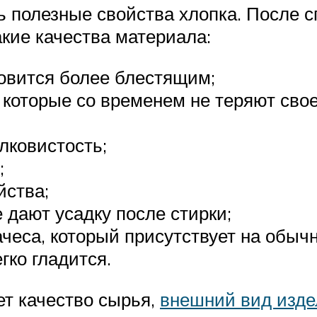
 полезные свойства хлопка. После 
кие качества материала:
овится более блестящим;
а, которые со временем не теряют св
лковистость;
;
йства;
е дают усадку после стирки;
ачеса, который присутствует на обыч
гко гладится.
ет качество сырья,
внешний вид изде