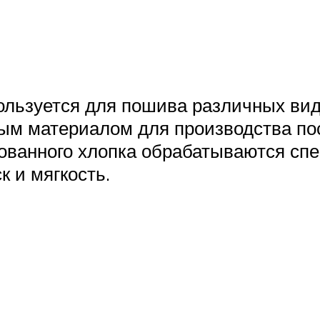
ользуется для пошива различных вид
ным материалом для производства пос
изованного хлопка обрабатываются с
к и мягкость.