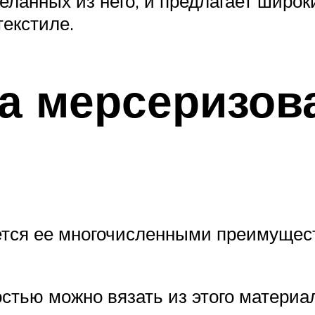
деланных из него, и предлагает широ
екстиле.
а мерсеризов
ется ее многочисленными преимущес
остью можно вязать из этого материал