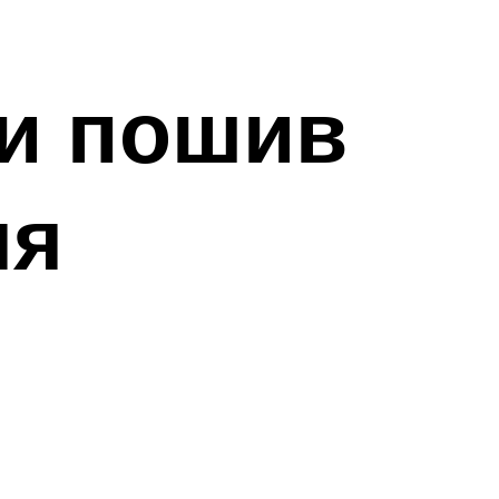
 и пошив
ля