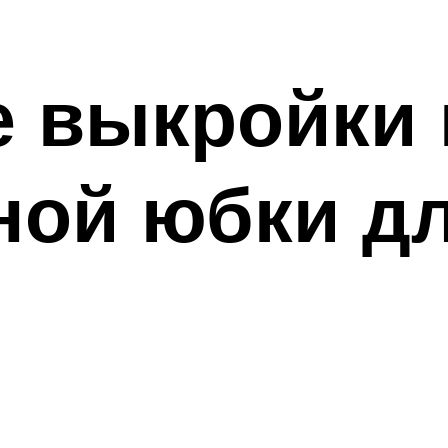
е выкройки
ной юбки д