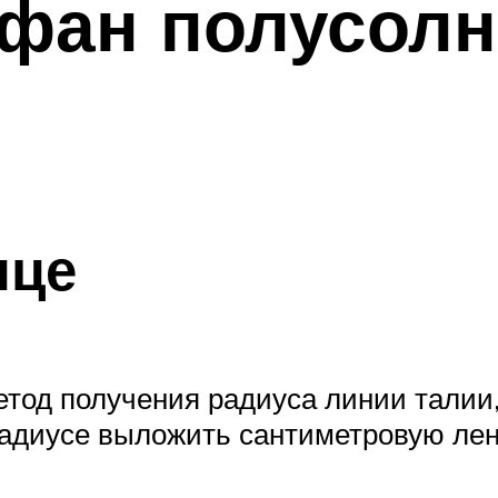
афан полусол
нце
тод получения радиуса линии талии, 
радиусе выложить сантиметровую лен