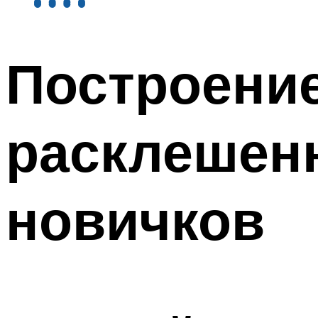
Построени
расклешен
новичков