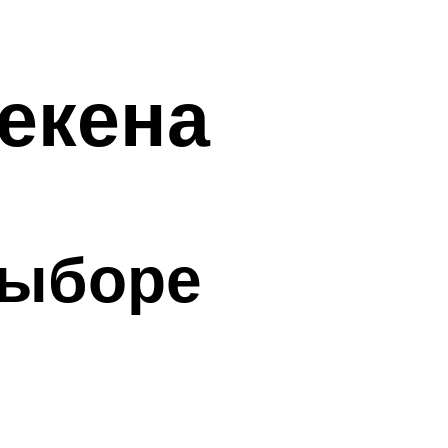
екена
выборе