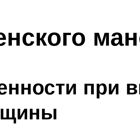
нского ман
енности при 
нщины