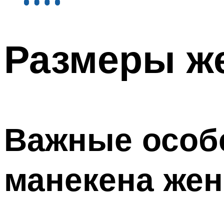
Размеры же
Важные особ
манекена же