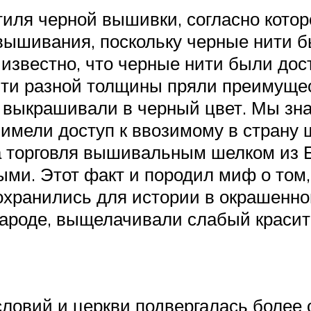
иля черной вышивки, согласно котор
 вышивания, поскольку черные нити б
известно, что черные нити были дос
ти разной толщины пряли преимущест
о выкрашивали в черный цвет. Мы зна
ели доступ к ввозимому в страну шел
а торговля вышивальным шелком из Б
ыми. Этот факт и породил миф о том
сохранились для истории в окрашенно
ароде, выщелачивали слабый красит
овий и церкви подвергалась более о