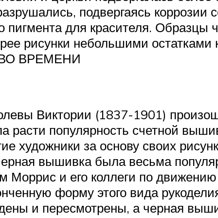
азрушались, подвергаясь коррозии с
о пигмента для красителя. Образцы 
орее рисунки небольшими остатками 
 ВО ВРЕМЕНИ
ролевы Виктории (1837-1901) произо
ала расти популярность счетной выши
гие художники за основу своих рису
 черная вышивка была весьма популя
м Моррис и его коллеги по движению
нченную форму этого вида рукоделия
ждены и пересмотрены, а черная выш