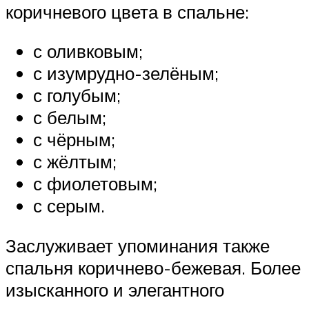
коричневого цвета в спальне:
с оливковым;
с изумрудно-зелёным;
с голубым;
с белым;
с чёрным;
с жёлтым;
с фиолетовым;
с серым.
Заслуживает упоминания также
спальня коричнево-бежевая. Более
изысканного и элегантного