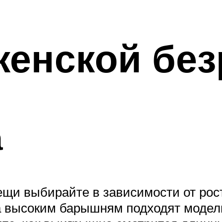
енской без
а
ещи выбирайте в зависимости от ро
а высоким барышням подходят модели