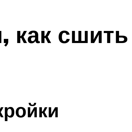
, как сшит
кройки