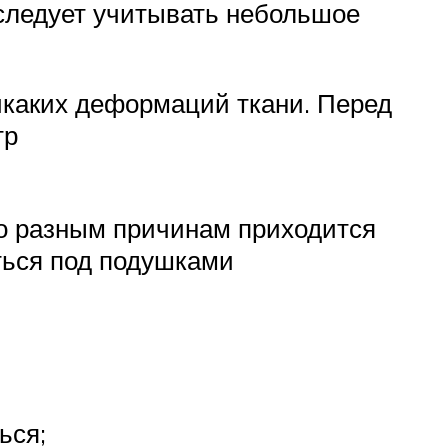
 следует учитывать небольшое
никаких деформаций ткани. Перед
тр
по разным причинам приходится
аться под подушками
ься;