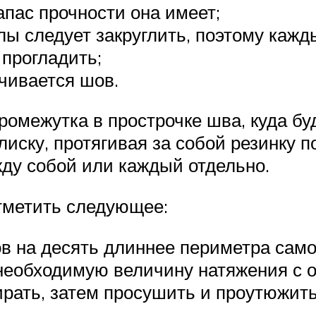
апас прочности она имеет;
лы следует закруглить, поэтому каж
 прогладить;
ачивается шов.
омежутка в прострочке шва, куда буд
улиску, протягивая за собой резинку 
ду собой или каждый отдельно.
тметить следующее:
 на десять длиннее периметра самог
 необходимую величину натяжения с 
рать, затем просушить и проутюжить