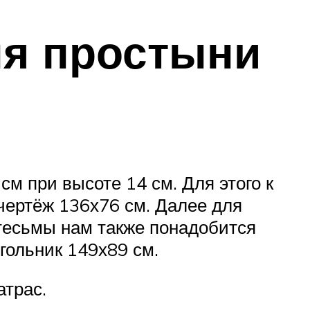
ля простыни
м при высоте 14 см. Для этого к
 чертёж 136х76 см. Далее для
тесьмы нам также понадобится
угольник 149х89 см.
атрас.