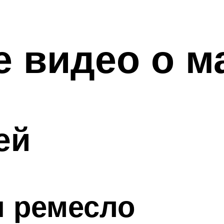
 видео о м
ей
и ремесло