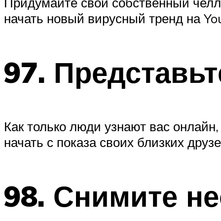
Придумайте свой собственный челле
начать новый вирусный тренд на Yo
97. Представь
Как только люди узнают вас онлайн
начать с показа своих близких друз
98. Снимите н