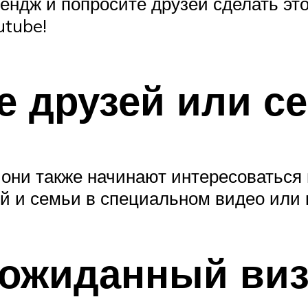
ндж и попросите друзей сделать это
utube!
те друзей или 
, они также начинают интересоватьс
ей и семьи в специальном видео или 
еожиданный виз