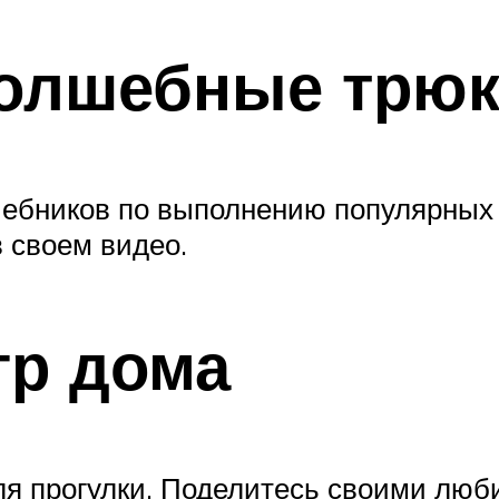
волшебные трю
чебников по выполнению популярных 
в своем видео.
гр дома
для прогулки. Поделитесь своими лю